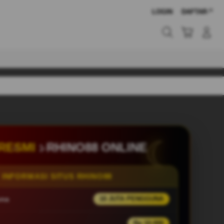
LOGIN
DAFTAR
Cari
Troli
Login/Sign-Up
Cari
RESMI
: RHINO88 ONLINE
INFORMASI SITUS RHINO88
 5 June Sampai 20 June 2026
954.638 Komentar Member
Rating
una
10 JUTA PENGGUNA
Rp 10.000