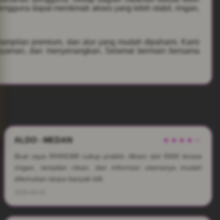
pengguna dapat menikmati akses yang lebih stabil, ringan,
 tampilan premium, dan alur yang mudah dipahami. Kami
, nyaman, dan menyenangkan. Selamat bermain bersama
ALDO - MEDAN
★★★★☆
Buat saya RHINO88 cukup praktis. Akses slot 5000 terasa
ringan, tampilan clean, dan informasi utamanya mudah
ditemukan tanpa banyak klik.
2026-04-02