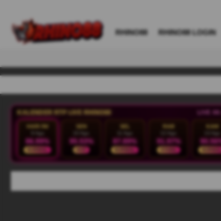
Skip
to
content
RHINO88
RHINO88 LOGIN
Buka Info Lebih Lanjut
KALENDER RTP LIVE RHINO88
LIVE 08
HARI INI
SEN
SEL
RAB
KAM
9 Agu
10 Agu
11 Agu
12 Agu
13 Agu
86.99%
95.53%
87.89%
91.97%
90.56
NORMAL
HOT
NORMAL
STABIL
NORMA