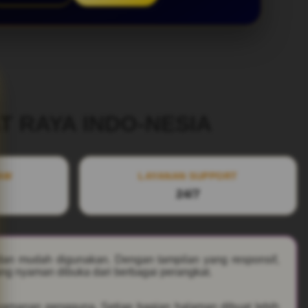
T RAYA INDO-NESIA
AW
LAYANAN SUPPORT
24/7
 dan mudah digunakan. Dengan tampilan yang responsif,
ang nyaman dibuka dari berbagai perangkat.
anan pengguna. Setiap bagian halaman dibuat lebih