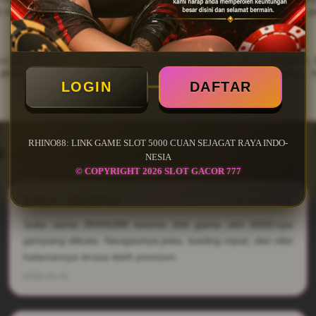
 informasi utama tanpa proses yang ribet. Melalui
Slot 5000
, 
n-cuan sejagat raya Indo-Nesia dengan konsep akses modern,
akses yang lancar, serta suasana bermain yang lebih seru
LOGIN
DAFTAR
RHINO88: LINK GAME SLOT 5000 CUAN SEJAGAT RAYA INDO-
ia Kami Main di RHINO88
NESIA
© COPYRIGHT 2026 SLOT GACOR 777
RAKA - JAKARTA
★★★★★
Suka sama RHINO88 karena link game slot 5000-nya
gampang dibuka. Navigasinya jelas, loading cepat, dan vibe
halamannya terasa lebih premium.
2026-03-21